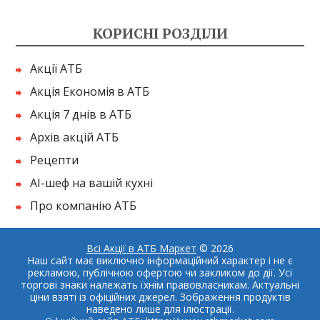
КОРИСНІ РОЗДІЛИ
Акції АТБ
Акція Економія в АТБ
Акція 7 днів в АТБ
Архів акцій АТБ
Рецепти
AI-шеф на вашій кухні
Про компанію АТБ
Всі Акції в АТБ Маркет
© 2026
Наш сайт має виключно інформаційний характер і не є
рекламою, публічною офертою чи закликом до дії. Усі
торгові знаки належать їхнім правовласникам. Актуальні
ціни взяті із офіційних джерел. Зображення продуктів
наведено лише для ілюстрації.